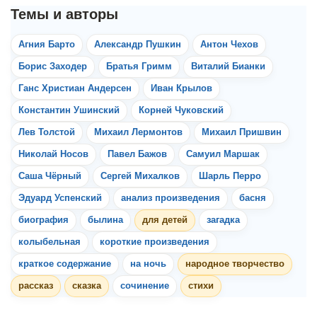
Агния Барто
Александр Пушкин
Антон Чехов
Борис Заходер
Братья Гримм
Виталий Бианки
Ганс Христиан Андерсен
Иван Крылов
Константин Ушинский
Корней Чуковский
Лев Толстой
Михаил Лермонтов
Михаил Пришвин
Николай Носов
Павел Бажов
Самуил Маршак
Саша Чёрный
Сергей Михалков
Шарль Перро
Эдуард Успенский
анализ произведения
басня
биография
былина
для детей
загадка
колыбельная
короткие произведения
краткое содержание
на ночь
народное творчество
рассказ
сказка
сочинение
стихи