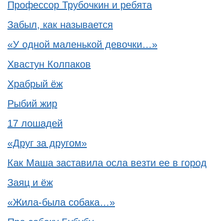
Профессор Трубочкин и ребята
Забыл, как называется
«У одной маленькой девочки…»
Хвастун Колпаков
Храбрый ёж
Рыбий жир
17 лошадей
«Друг за другом»
Как Маша заставила осла везти ее в город
Заяц и ёж
«Жила-была собака…»