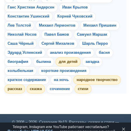
Ганс Христиан Андерсен
Иван Крылов
Константин Ушинский
Корней Чуковский
Лев Толстой
Михаил Лермонтов
Михаил Пришвин
Николай Носов
Павел Бажов
Самуил Маршак
Саша Чёрный
Сергей Михалков
Шарль Перро
Эдуард Успенский
анализ произведения
басня
биография
былина
для детей
загадка
колыбельная
короткие произведения
краткое содержание
на ночь
народное творчество
рассказ
сказка
сочинение
стихи
© 2008 – 2026, Сказочник №13. Рассказы, сказки и стихи —
Telegram, Instagram или YouTube работают нестабильно?
✕