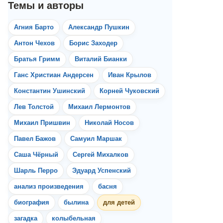
Агния Барто
Александр Пушкин
Антон Чехов
Борис Заходер
Братья Гримм
Виталий Бианки
Ганс Христиан Андерсен
Иван Крылов
Константин Ушинский
Корней Чуковский
Лев Толстой
Михаил Лермонтов
Михаил Пришвин
Николай Носов
Павел Бажов
Самуил Маршак
Саша Чёрный
Сергей Михалков
Шарль Перро
Эдуард Успенский
анализ произведения
басня
биография
былина
для детей
загадка
колыбельная