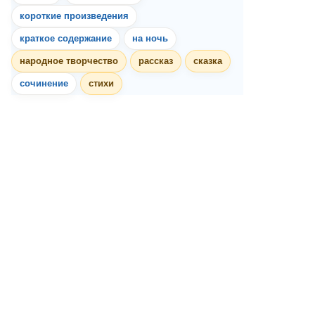
короткие произведения
краткое содержание
на ночь
народное творчество
рассказ
сказка
сочинение
стихи