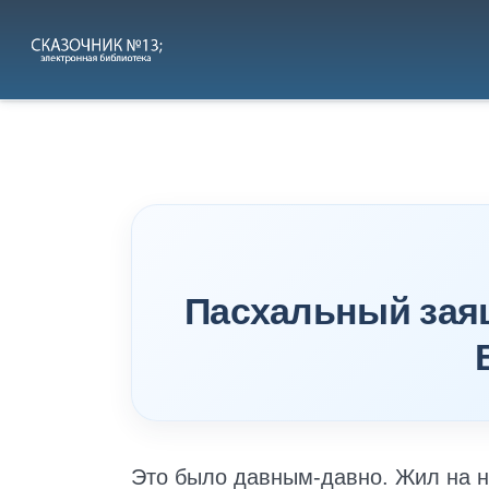
Перейти
к
содержимому
Пасхальный заяц
Это было давным-давно. Жил на н