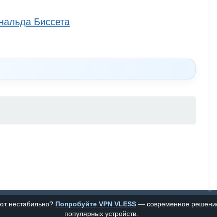
ональда Биссета
ают нестабильно?
Попробуйте VPN VLESS
— современное решение 
Сказочник №13. Рассказы, сказки и стихи — электронная библиотека
популярных устройств.