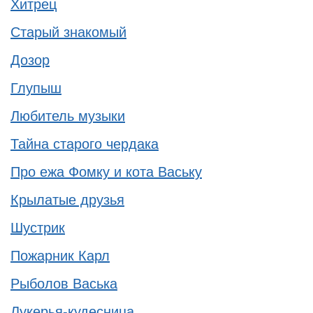
Хитрец
Старый знакомый
Дозор
Глупыш
Любитель музыки
Тайна старого чердака
Про ежа Фомку и кота Ваську
Крылатые друзья
Шустрик
Пожарник Карл
Рыболов Васька
Лукерья-кудесница