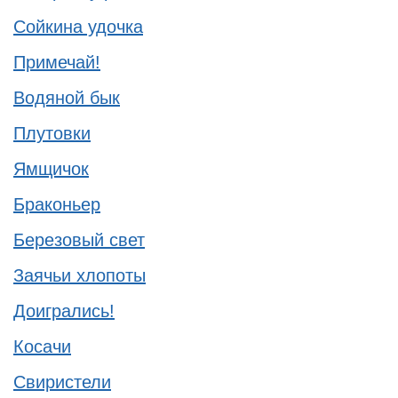
Сойкина удочка
Примечай!
Водяной бык
Плутовки
Ямщичок
Браконьер
Березовый свет
Заячьи хлопоты
Доигрались!
Косачи
Свиристели