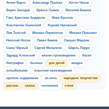
Агния Барто
Александр Пушкин
Антон Чехов
Борис Заходер
Братья Гримм
Виталий Бианки
Ганс Христиан Андерсен
Иван Крылов
Константин Ушинский
Корней Чуковский
Лев Толстой
Михаил Лермонтов
Михаил Пришвин
Николай Носов
Павел Бажов
Самуил Маршак
Саша Чёрный
Сергей Михалков
Шарль Перро
Эдуард Успенский
анализ произведения
басня
биография
былина
для детей
загадка
колыбельная
короткие произведения
краткое содержание
на ночь
народное творчество
рассказ
сказка
сочинение
стихи